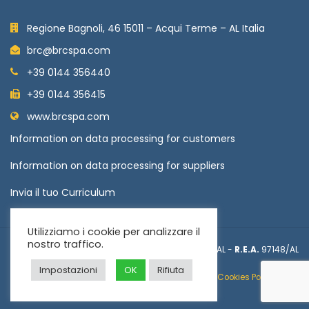
Regione Bagnoli, 46 15011 – Acqui Terme – AL Italia
brc@brcspa.com
+39 0144 356440
+39 0144 356415
www.brcspa.com
Information on data processing for customers
Information on data processing for suppliers
Invia il tuo Curriculum
Utilizziamo i cookie per analizzare il
nostro traffico.
© BRC 2024 -
P.IVA | CF
00226870061 -
R.I.
1548/AL -
R.E.A.
97148/AL
Capitale Sociale
Euro 1.000.000,00 int.vers.
Impostazioni
OK
Rifiuta
Segnalazione WhistleBlowing
-
Privacy sito web
-
Cookies Policy
-
Website by 360 Positive